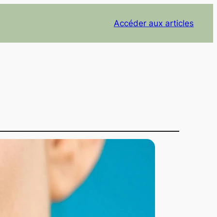
Accéder aux articles
Catégories populaires
Anolyte
(15)
Général
(12)
Hydrogène
(1)