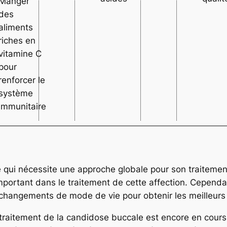
Manger
des
aliments
riches en
vitamine C
pour
renforcer le
système
immunitaire
 qui nécessite une approche globale pour son traitement 
important dans le traitement de cette affection. Cependan
hangements de mode de vie pour obtenir les meilleurs 
 le traitement de la candidose buccale est encore en cour