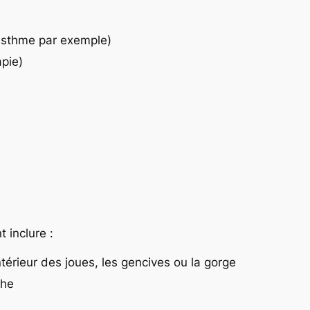
l’asthme par exemple)
apie)
 inclure :
térieur des joues, les gencives ou la gorge
che