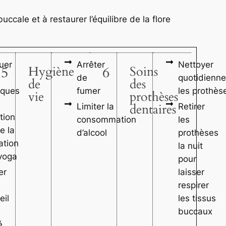
ccale et à restaurer l’équilibre de la flore
uer
Arrêter
Nettoyer
5
Hygiène
6
Soins
de
quotidienn
de
des
iques
fumer
les prothès
vie
prothèses
dentaires
Limiter la
Retirer
tion
consommation
les
e la
d’alcool
prothèses
ation
la nuit
 yoga
pour
er
laisser
respirer
il
les tissus
buccaux
é