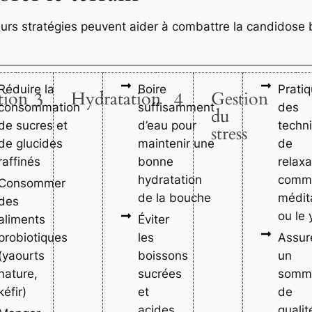
eurs stratégies peuvent aider à combattre la candidose bu
Réduire la
Boire
Pratiq
tion
3
Hydratation
4
Gestion
consommation
suffisamment
des
du
de sucres et
d’eau pour
techn
stress
de glucides
maintenir une
de
raffinés
bonne
relaxa
hydratation
comm
Consommer
de la bouche
médit
des
ou le
aliments
Éviter
probiotiques
les
Assur
(yaourts
boissons
un
nature,
sucrées
somme
kéfir)
et
de
acides
qualit