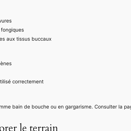
vures
 fongiques
res aux tissus buccaux
gènes
tilisé correctement
ué comme bain de bouche ou en gargarisme. Consulter l
rer le terrain