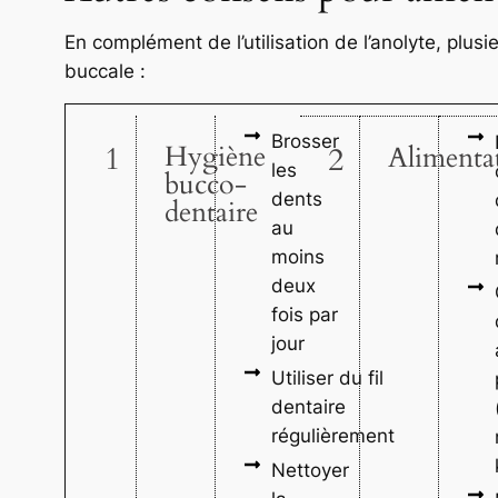
En complément de l’utilisation de l’anolyte, plusi
buccale :
Brosser
1
Hygiène
2
Alimenta
les
bucco-
dents
dentaire
au
moins
deux
fois par
jour
Utiliser du fil
dentaire
régulièrement
Nettoyer