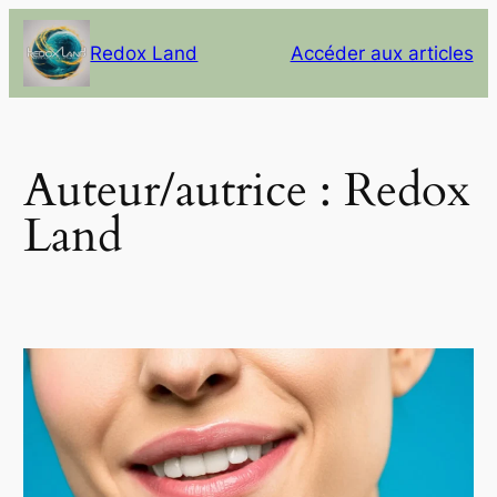
Aller
au
Redox Land
Accéder aux articles
contenu
Auteur/autrice :
Redox
Land